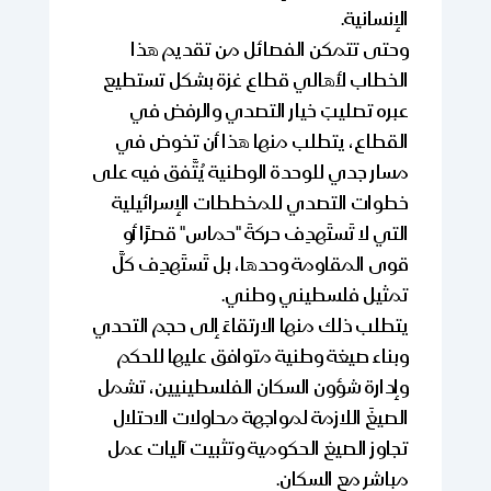
الإنسانية.
وحتى تتمكن الفصائل من تقديم هذا
الخطاب لأهالي قطاع غزة بشكل تستطيع
عبره تصليبَ خيار التصدي والرفض في
القطاع، يتطلب منها هذا أن تخوض في
مسار جدي للوحدة الوطنية يُتَّفق فيه على
خطوات التصدي للمخططات الإسرائيلية
التي لا تَستَهدِف حركةَ "حماس" قصرًا أو
قوى المقاومة وحدها، بل تَستَهدِف كلَّ
تمثيل فلسطيني وطني.
يتطلب ذلك منها الارتقاءَ إلى حجم التحدي
وبناء صيغة وطنية متوافق عليها للحكم
وإدارة شؤون السكان الفلسطينيين، تشمل
الصيغَ اللازمة لمواجهة محاولات الاحتلال
تجاوز الصيغ الحكومية وتثبيت آليات عمل
مباشر مع السكان.