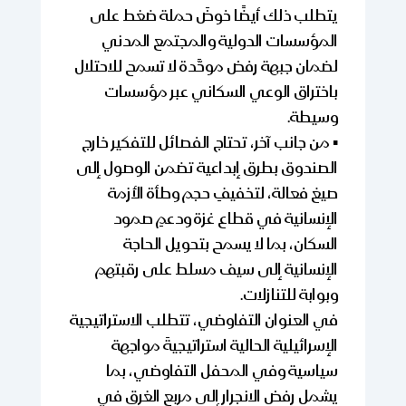
يتطلب ذلك أيضًا خوضَ حملة ضغط على
المؤسسات الدولية والمجتمع المدني
لضمان جبهة رفض موحَّدة لا تسمح للاحتلال
باختراق الوعي السكاني عبر مؤسسات
وسيطة.
▪️ من جانب آخر، تحتاج الفصائل للتفكير خارج
الصندوق بطرق إبداعية تضمن الوصول إلى
صيغ فعالة، لتخفيفِ حجم وطأة الأزمة
الإنسانية في قطاع غزة ودعمِ صمود
السكان، بما لا يسمح بتحويل الحاجة
الإنسانية إلى سيف مسلط على رقبتهم
وبوابة للتنازلات.
في العنوان التفاوضي، تتطلب الاستراتيجية
الإسرائيلية الحالية استراتيجيةَ مواجهة
سياسية وفي المحفل التفاوضي، بما
يشمل رفض الانجرار إلى مربع الغرق في