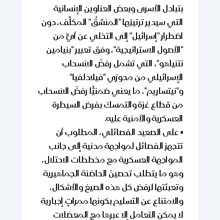
بتبادل الأسرى وبعض العناوين الإنسانية
التي سيدير ترتيبَها "المنسِّقُ" المكلَّف، دون
اضطرار "إسرائيل" إلى التخلي عن أيٍّ من
"الأصول الاستراتيجية"، وفق تعبير "بنيامين
نتنياهو"، التي تشمل رفضَ الانسحاب
الإسرائيلي من محورَي "فيلادلفيا"
و"نيتساريم"، ما يعني ضمنيًّا رفضَ الانسحاب
من قطاع غزة والتمسكَ بفرض السيطرة
العسكرية والأمنية عليه.
▪️ على الصعيد الفصائلي، المطلوب أن
تتجهز الفصائل لمواجهة مدنية إلى جانب
المواجهة العسكرية مع مخططات الاحتلال،
وهو ما يتطلب تحصينَ الحاضنة الجماهيرية
وتعبئتها لرفض كل هذه الصيغ والأشكال،
والامتناع عن التسليم بكونها ممراتٍ إجبارية
لا يمكن التعامل إلا عبرها مع المعضلات