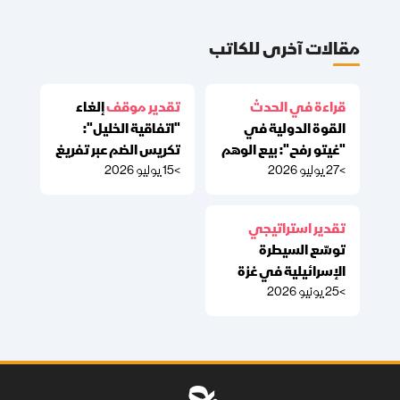
مقالات آخرى للكاتب
قراءة في الحدث
تقدير موقف
إلغاء
القوة الدولية في
"اتفاقية الخليل":
"غيتو رفح": بيع الوهم
تكريس الضم عبر تفريغ
>
27 يوليو 2026
>
15 يوليو 2026
للعالم وتكريس
الاتفاقيات
الهندسة الإسرائيلية
لغزة
تقدير استراتيجي
توسّع السيطرة
الإسرائيلية في غزة
>
25 يونيو 2026
بوصفه إعداداً
لاستئناف العدوان