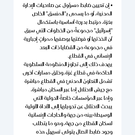
▪️ إن تعيين ضابط مسؤول عن صلاحيات الإدارة
المدنية، أو ما يسمى بـ"المنسق" الخاص
بغزة، مرتبط بدرجة أساسية باستكمال
"إسرائيل" مجموعةً من الخطوات التي سبق
أن اتخذتها أو فرضتها بوصفها ممراتٍ إجبارية
في مجموعة من القضايا ذات البعد
الإنساني في القطاع.
يهدف ذلك إلى تجاوز المنظومة السلطوية
الحاكمة في قطاع غزة، وخلق مسارات أخرى
تشمل التعاونَ المدنيَّ في القطاع مباشرة
مع جيش الاحتلال إما عبر السكان مباشرة،
وإما عبر المؤسسات خاصةً الدولية التي
يبحث الاحتلال عن تحويلها إلى الأداة الأولية
الوسيطة بينه من جهة والحاجات الإنسانية
لسكان القطاع من جهة، وهو ما يتطلب
وجود ضابط اتصال يتولى تسهيلَ هذه